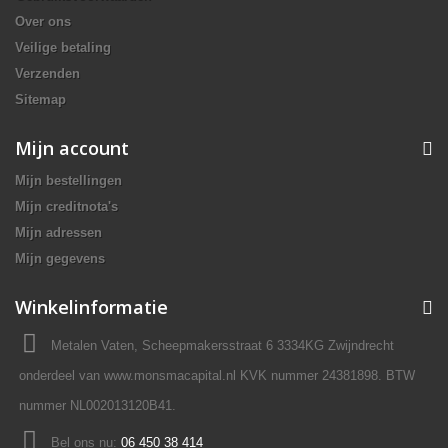
Over ons
Veilige betaling
Verzenden
Sitemap
Mijn account
Mijn bestellingen
Mijn creditnota's
Mijn adressen
Mijn gegevens
Winkelinformatie
Metalen Vaten, Scheepmakersstraat 6 3334KG Zwijndrecht
onderdeel van www.monsmacapital.nl KVK nummer 24381898. BTW
nummer NL002013120B41.
Bel ons nu:
06 450 38 414