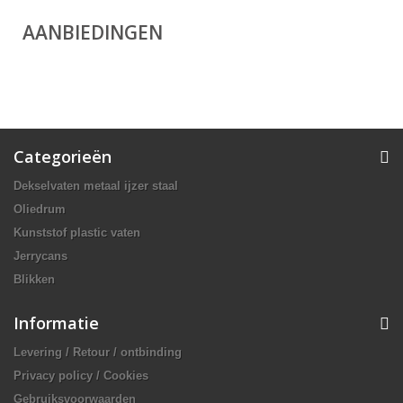
AANBIEDINGEN
Categorieën
Dekselvaten metaal ijzer staal
Oliedrum
Kunststof plastic vaten
Jerrycans
Blikken
Informatie
Levering / Retour / ontbinding
Privacy policy / Cookies
Gebruiksvoorwaarden