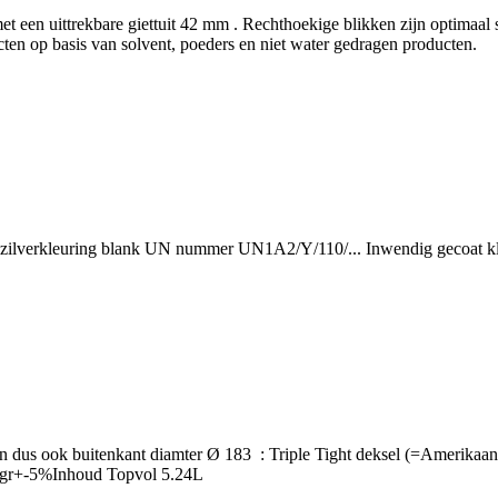
t een uittrekbare giettuit 42 mm . Rechthoekige blikken zijn optimaal 
en op basis van solvent, poeders en niet water gedragen producten.
e zilverkleuring blank UN nummer UN1A2/Y/110/... Inwendig gecoat kle
t en dus ook buitenkant diamter Ø 183 : Triple Tight deksel (=Amerika
gr+-5%Inhoud Topvol 5.24L