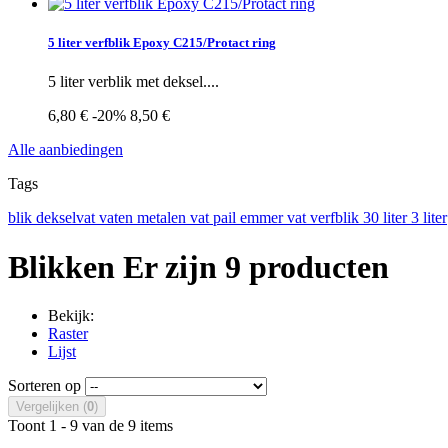
5 liter verfblik Epoxy C215/Protact ring
5 liter verblik met deksel....
6,80 €
-20%
8,50 €
Alle aanbiedingen
Tags
blik
dekselvat
vaten
metalen vat
pail
emmer
vat
verfblik
30 liter
3 liter
Blikken
Er zijn 9 producten
Bekijk:
Raster
Lijst
Sorteren op
Vergelijken (
0
)
Toont 1 - 9 van de 9 items