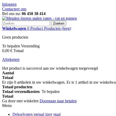
Inloggen
Contacteer ons
Bel ons nu:
06 450 38 414
Zoeken
Winkelwagen
0
Product
Producten
(leeg)
Geen producten
Te bepalen
Verzending
0,00 €
Totaal
Afrekenen
Het product is succesvol aan uw winkelwagen toegevoegd
Aantal
Totaal
Er zijn
0
artikelen in uw winkelwagen.
Er is 1 artikel in uw winkelw
Totaal producten
Totaal verzendkosten
Te bepalen
Totaal
Ga door met winkelen
Doorgaan naar betalen
Menu
Dekselvaten metaal ijzer staal