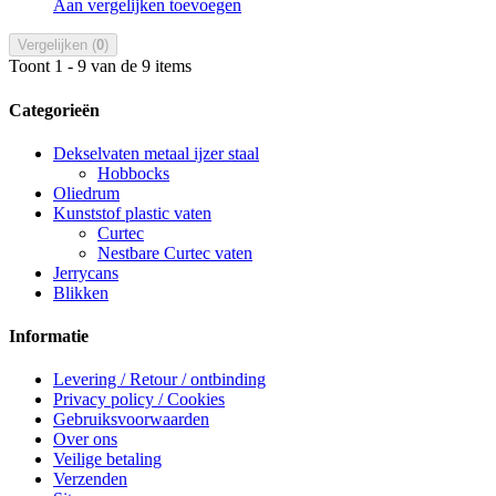
Aan vergelijken toevoegen
Vergelijken (
0
)
Toont 1 - 9 van de 9 items
Categorieën
Dekselvaten metaal ijzer staal
Hobbocks
Oliedrum
Kunststof plastic vaten
Curtec
Nestbare Curtec vaten
Jerrycans
Blikken
Informatie
Levering / Retour / ontbinding
Privacy policy / Cookies
Gebruiksvoorwaarden
Over ons
Veilige betaling
Verzenden