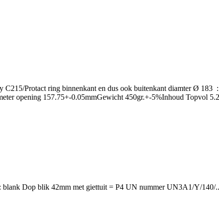
poxy C215/Protact ring binnenkant en dus ook buitenkant diamter Ø 183 :
meter opening 157.75+-0.05mmGewicht 450gr.+-5%Inhoud Topvol 5.
ig: blank Dop blik 42mm met giettuit = P4 UN nummer UN3A1/Y/140/..