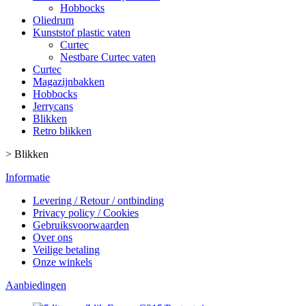
Hobbocks
Oliedrum
Kunststof plastic vaten
Curtec
Nestbare Curtec vaten
Curtec
Magazijnbakken
Hobbocks
Jerrycans
Blikken
Retro blikken
>
Blikken
Informatie
Levering / Retour / ontbinding
Privacy policy / Cookies
Gebruiksvoorwaarden
Over ons
Veilige betaling
Onze winkels
Aanbiedingen