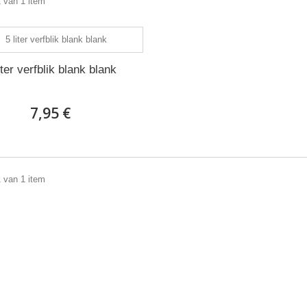
1 van 1 item
iter verfblik blank blank
7,95 €
1 van 1 item