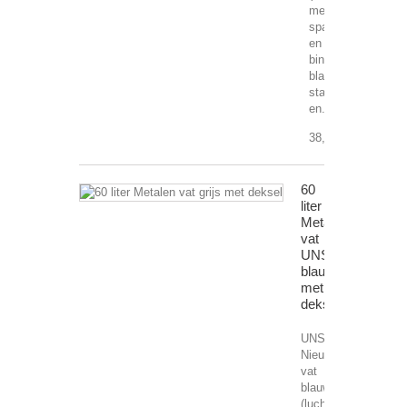
met
spanring
en
binnenzijde
blank
staal
en...
38,56 €
60
liter
Metalen
vat
UNS
blauw
met
deksel
UNS
Nieuw
vat
blauw
(luchtdicht)