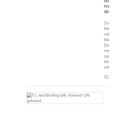
donkerblauw
met
deksel
Stapelbaar
Nieuw
vat
blauwe
(luchtdicht)
met
spanring
binnezijde
rubber...
52,95 €
5
L
rechthoekig
blik
vloeistof
UN
gekeurd