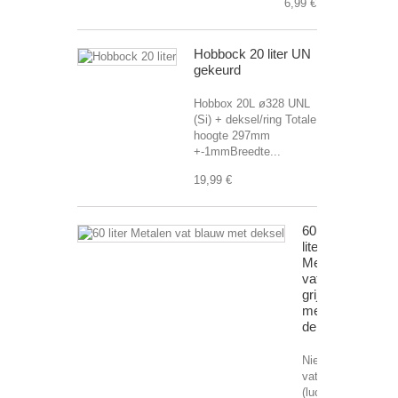
6,99 €
Hobbock 20 liter UN
gekeurd
Hobbox 20L ø328 UNL
(Si) + deksel/ring Totale
hoogte 297mm
+-1mmBreedte...
19,99 €
60
liter
Metalen
vat
grijs
met
deksel
Nieuw
vat grijs
(luchtdicht)