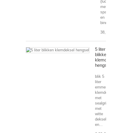
(luchtdicht)
met
spanring
en
binnenzijde...
38,56 €
5 liter
blikken
klemdeksel
hengsel
blik 5
liter
emmer
klemdeksel
met
sealgrijs
met
witte
deksel
en...