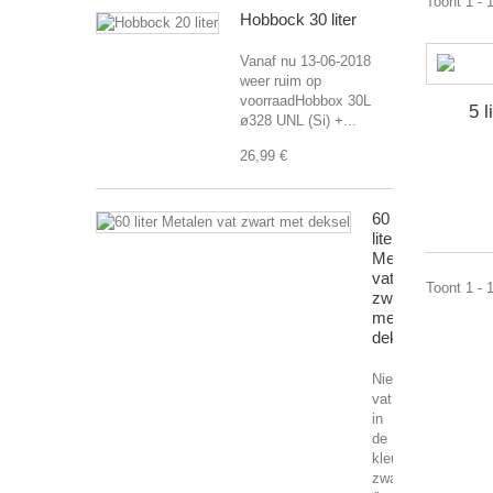
Toont 1 - 
Hobbock 30 liter
Vanaf nu 13-06-2018
weer ruim op
voorraadHobbox 30L
5 l
ø328 UNL (Si) +...
26,99 €
60
liter
Metalen
vat
Toont 1 - 
zwart
met
deksel
Nieuw
vat
in
de
kleur
zwart