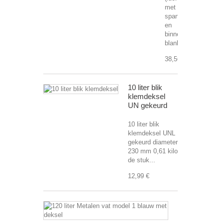
met
spanring
en
binnenzijde
blank...
38,56 €
10 liter blik
klemdeksel
UN gekeurd
10 liter blik
klemdeksel UNL
gekeurd diameter
230 mm 0,61 kilo
de stuk...
12,99 €
120
liter
Metalen