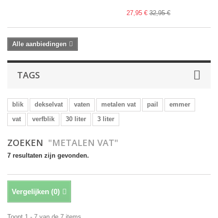
27,95 €
32,95 €
Alle aanbiedingen
TAGS
blik
dekselvat
vaten
metalen vat
pail
emmer
vat
verfblik
30 liter
3 liter
ZOEKEN
"METALEN VAT"
7 resultaten zijn gevonden.
Vergelijken (
0
)
Toont 1 - 7 van de 7 items