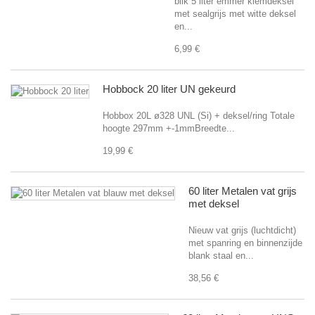
blik 5 liter emmer klemdeksel
met sealgrijs met witte deksel
en...
6,99 €
Hobbock 20 liter UN gekeurd
Hobbox 20L ø328 UNL (Si) + deksel/ring Totale
hoogte 297mm +-1mmBreedte...
19,99 €
60 liter Metalen vat grijs
met deksel
Nieuw vat grijs (luchtdicht)
met spanring en binnenzijde
blank staal en...
38,56 €