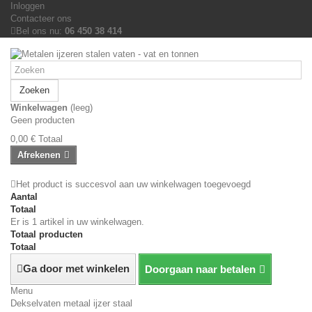
Inloggen
Contacteer ons
Bel ons nu:
06 450 38 414
Zoeken
Winkelwagen
(leeg)
Geen producten
0,00 €
Totaal
Afrekenen
Het product is succesvol aan uw winkelwagen toegevoegd
Aantal
Totaal
Er is 1 artikel in uw winkelwagen.
Totaal producten
Totaal
Ga door met winkelen
Doorgaan naar betalen
Menu
Dekselvaten metaal ijzer staal