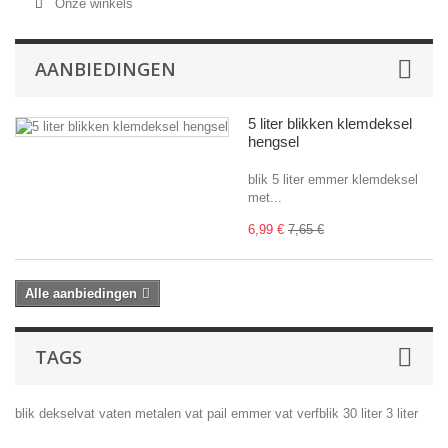
Onze winkels
AANBIEDINGEN
5 liter blikken klemdeksel
hengsel
blik 5 liter emmer klemdeksel
met...
6,99 €
7,65 €
Alle aanbiedingen
TAGS
blik
dekselvat
vaten
metalen vat
pail
emmer
vat
verfblik
30 liter
3 liter