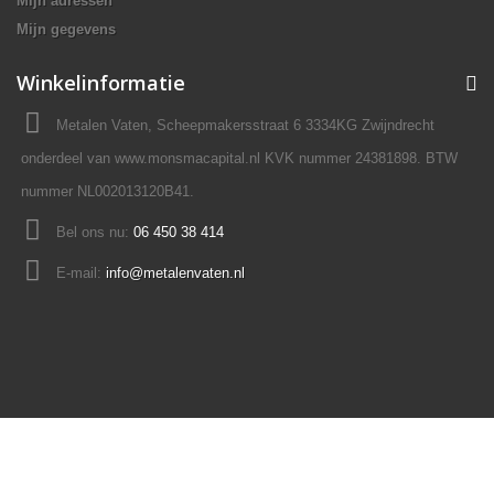
Mijn adressen
Mijn gegevens
Winkelinformatie
Metalen Vaten, Scheepmakersstraat 6 3334KG Zwijndrecht
onderdeel van www.monsmacapital.nl KVK nummer 24381898. BTW
nummer NL002013120B41.
Bel ons nu:
06 450 38 414
E-mail:
info@metalenvaten.nl